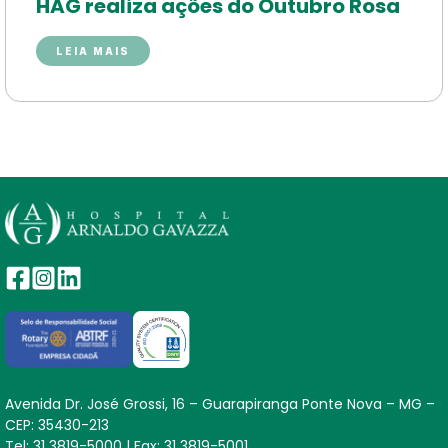
HAG realiza ações do Outubro Rosa
LEIA MAIS
Avenida Dr. José Grossi, 16 – Guarapiranga Ponte Nova – MG –
CEP: 35430-213
Tel:
31 3819-5000
|
Fax:
31 3819-5001