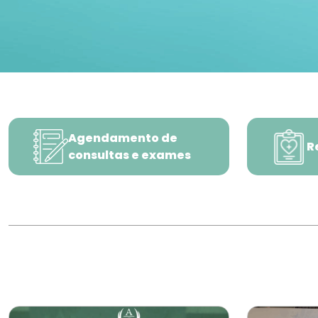
Agendamento de
R
consultas e exames