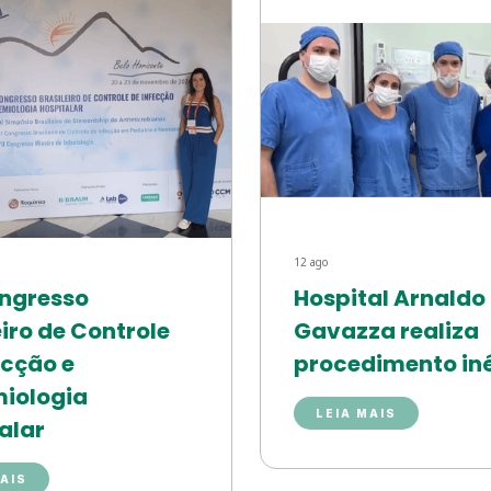
12 ago
ongresso
Hospital Arnaldo
eiro de Controle
Gavazza realiza
ecção e
procedimento iné
miologia
LEIA MAIS
alar
MAIS