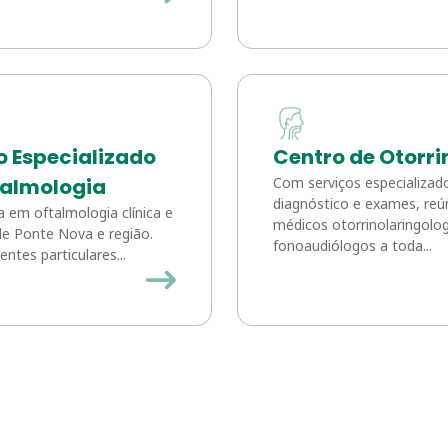
o Especializado
Centro de Otorri
talmologia
Com serviços especializa
diagnóstico e exames, reú
a em oftalmologia clínica e
médicos otorrinolaringolog
 de Ponte Nova e região.
fonoaudiólogos a toda...
entes particulares...