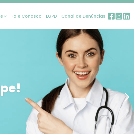
es
Fale Conosco
LGPD
Canal de Denúncias
ipe!