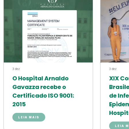
3 dez
3 dez
O Hospital Arnaldo
XIX C
Gavazza recebe o
Brasil
Certificado ISO 9001:
de Inf
2015
Epide
Hospit
LEIA MAIS
LEIA 